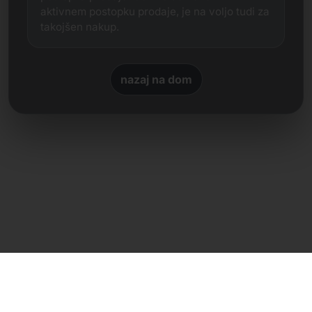
aktivnem postopku prodaje, je na voljo tudi za
takojšen nakup.
nazaj na dom
Neposreden stik