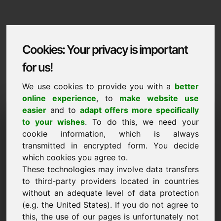
Cookies: Your privacy is important
for us!
We use cookies to provide you with a
better
online experience
, to
make website use
Domaininformation
easier
and to
adapt offers more specifically
to your wishes
. To do this, we need your
Domaininformation | Slovenscina
cookie information, which is always
transmitted in encrypted form. You decide
Posebna cena: 2.000,00 Euro (brez DDV)
which cookies you agree to.
These technologies may involve data transfers
NOVO
Privlačne alternative domen neposredno na Find-Your-
to third-party providers located in countries
Domain.eu
without an adequate level of data protection
odkrijte ->
(e.g. the United States). If you do not agree to
this, the use of our pages is unfortunately not